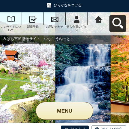
ひらがなをつける
このサイトにつ
新規登録
お問い合わせ
個人会員ログイ
みはら市民協働
いて
ン
サイト つなご
うねっとへ戻る
みはら市民協働サイト つなごうねっと
MENU