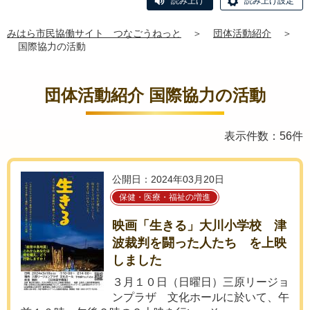
読み上げ
読み上げ設定
みはら市民協働サイト つなごうねっと
＞
団体活動紹介
＞
国際協力の活動
団体活動紹介 国際協力の活動
表示件数：56件
公開日：2024年03月20日
保健・医療・福祉の増進
映画「生きる」大川小学校 津
波裁判を闘った人たち を上映
しました
３月１０日（日曜日）三原リージョ
ンプラザ 文化ホールに於いて、午