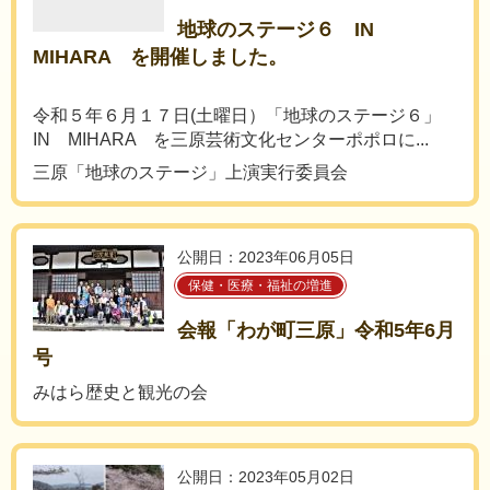
地球のステージ６ IN
MIHARA を開催しました。
令和５年６月１７日(土曜日）「地球のステージ６」
IN MIHARA を三原芸術文化センターポポロに...
三原「地球のステージ」上演実行委員会
公開日：2023年06月05日
保健・医療・福祉の増進
会報「わが町三原」令和5年6月
号
みはら歴史と観光の会
公開日：2023年05月02日