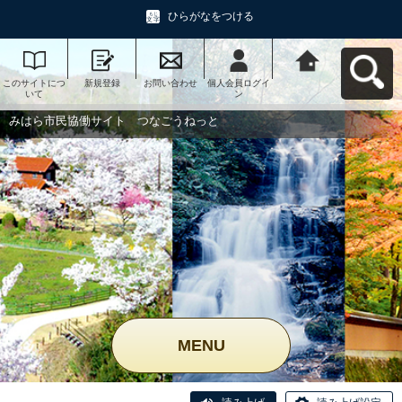
ひらがなをつける
このサイトにつ
新規登録
お問い合わせ
個人会員ログイ
みはら市民協働
いて
ン
サイト つなご
うねっとへ戻る
みはら市民協働サイト つなごうねっと
MENU