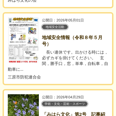
みはら文化の会
公開日：2026年05月01日
地域安全活動
地域安全情報（令和８年５月
号）
長い連休です。出かける時には，
必ずカギを掛けてください。 玄
関，勝手口，窓，単車，自転車，自
動車に...
三原市防犯連合会
公開日：2026年04月29日
学術・文化・芸術・スポーツ
「みはら文化」第2号 記事紹