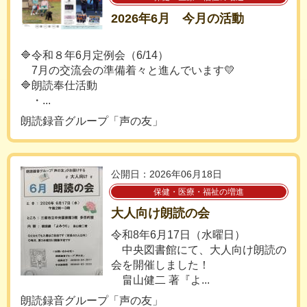
2026年6月 今月の活動
🔷令和８年6月定例会（6/14）
7月の交流会の準備着々と進んでいます💛
🔷朗読奉仕活動
・...
朗読録音グループ「声の友」
公開日：2026年06月18日
保健・医療・福祉の増進
大人向け朗読の会
令和8年6月17日（水曜日）
中央図書館にて、大人向け朗読の
会を開催しました！
畠山健二 著『よ...
朗読録音グループ「声の友」