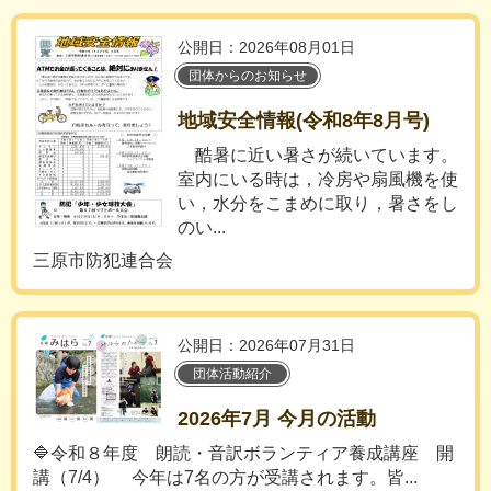
公開日：2026年08月01日
団体からのお知らせ
地域安全情報(令和8年8月号)
酷暑に近い暑さが続いています。
室内にいる時は，冷房や扇風機を使
い，水分をこまめに取り，暑さをし
のい...
三原市防犯連合会
公開日：2026年07月31日
団体活動紹介
2026年7月 今月の活動
🔷令和８年度 朗読・音訳ボランティア養成講座 開
講（7/4） 今年は7名の方が受講されます。皆...