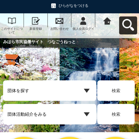
ひらがなをつける
このサイトにつ
新規登録
お問い合わせ
個人会員ログイ
みはら市民協働
いて
ン
サイト つなご
うねっとへ戻る
みはら市民協働サイト つなごうねっと
検索
検索