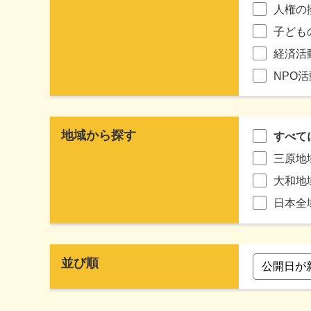
人権の
子ども
経済活
NPO
地域から探す
すべて
三原地
大和地
日本全
並び順