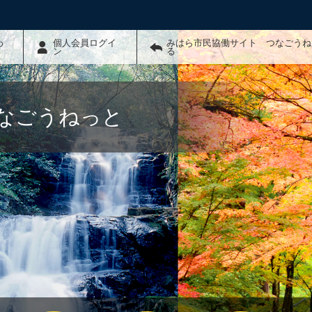
わ
個人会員ログイ
みはら市民協働サイト つなごうね
ン
る
なごうねっと