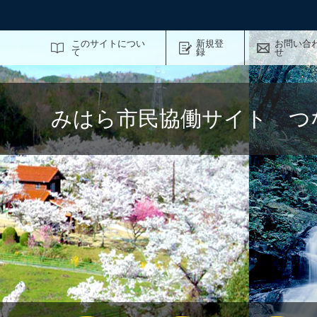
サイト内検索
このサイトについ
新規登
お問い合
て
録
せ
みはら市民協働サイト つ