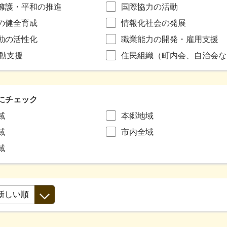
擁護・平和の推進
国際協力の活動
の健全育成
情報化社会の発展
動の活性化
職業能力の開発・雇用支援
活動支援
住民組織（町内会、自治会な
にチェック
域
本郷地域
域
市内全域
域