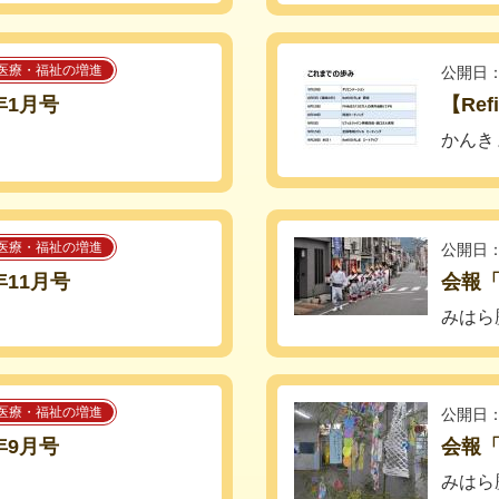
医療・福祉の増進
公開日：
年1月号
【Re
かんき
医療・福祉の増進
公開日：
11月号
会報「
みはら
医療・福祉の増進
公開日：
年9月号
会報「
みはら