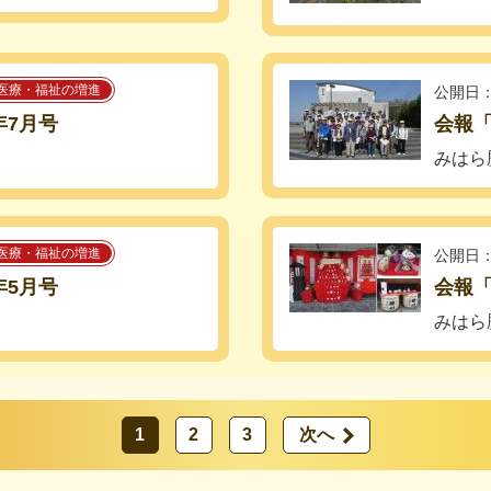
医療・福祉の増進
公開日：
年7月号
会報「
みはら
医療・福祉の増進
公開日：
年5月号
会報「
みはら
1
2
3
次へ