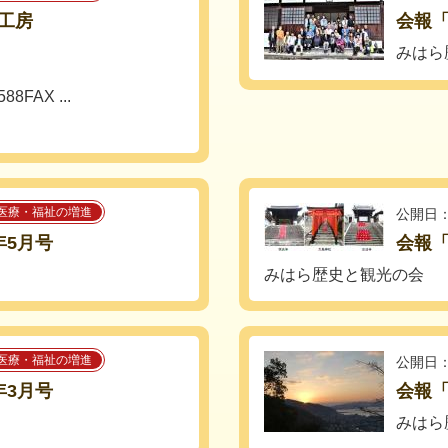
工房
会報「
みはら
8FAX ...
医療・福祉の増進
公開日：
年5月号
会報「
みはら歴史と観光の会
医療・福祉の増進
公開日：
年3月号
会報「
みはら