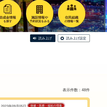
助成金情報
施設情報や
住民組織
を探す
予約状況をみる
の情報一覧
読み上げ
読み上げ設定
表示件数：48件
保健・医療・福祉の増進
2023年09月05日