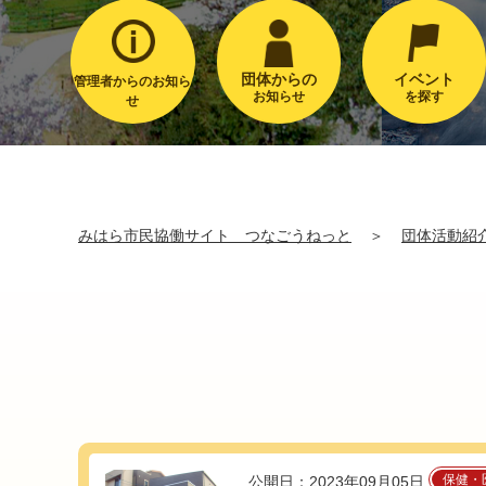
団体からの
イベント
管理者からのお知ら
お知らせ
を探す
せ
みはら市民協働サイト つなごうねっと
＞
団体活動紹
保健・
公開日：2023年09月05日