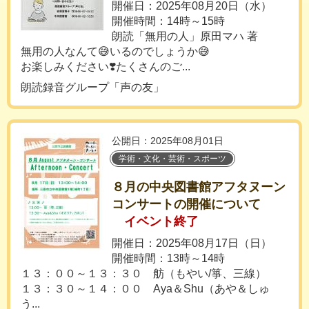
開催日：2025年08月20日（水）
開催時間：14時～15時
朗読「無用の人」原田マハ 著
無用の人なんて😅いるのでしょうか😅
お楽しみください❣️たくさんのご...
朗読録音グループ「声の友」
公開日：2025年08月01日
学術・文化・芸術・スポーツ
８月の中央図書館アフタヌーン
コンサートの開催について
イベント終了
開催日：2025年08月17日（日）
開催時間：13時～14時
１３：００～１３：３０ 舫（もやい/箏、三線）
１３：３０～１４：００ Aya＆Shu（あや＆しゅ
う...