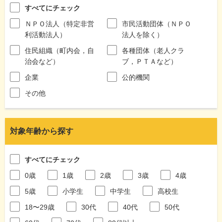
すべてにチェック
ＮＰＯ法人（特定非営
市民活動団体（ＮＰＯ
利活動法人）
法人を除く）
住民組織（町内会，自
各種団体（老人クラ
治会など）
ブ，ＰＴＡなど）
企業
公的機関
その他
対象年齢から探す
すべてにチェック
0歳
1歳
2歳
3歳
4歳
5歳
小学生
中学生
高校生
18〜29歳
30代
40代
50代