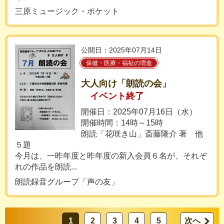
三原ミュージック・ポケット
公開日：2025年07月14日
保健・医療・福祉の増進
大人向け「朗読の会」
イベント終了
開催日：2025年07月16日（水）
開催時間：14時～15時
朗読「花咲き山」斎藤隆介 著 他
５題
今月は、一昨年度と昨年度の新入会員６名が、それぞ
れの作品を朗読...
朗読録音グループ「声の友」
1
2
3
4
5
次へ