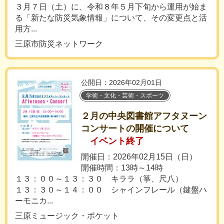
３月７日（土）に、令和８年５月下旬から運用が始ま
る「新たな防災気象情報」について、その変更点と活
用方...
三原市防災ネットワーク
公開日：2026年02月01日
学術・文化・芸術・スポーツ
２月の中央図書館アフタヌーン
コンサートの開催について
イベント終了
開催日：2026年02月15日（日）
開催時間：13時～14時
１３：００～１３：３０ キララ（箏、尺八）
１３：３０～１４：００ シャインフレール（鍵盤ハ
ーモニカ...
三原ミュージック・ポケット