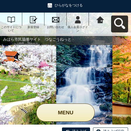
ひらがなをつける
このサイトにつ
新規登録
お問い合わせ
個人会員ログイ
みはら市民協働
いて
ン
サイト つなご
うねっとへ戻る
みはら市民協働サイト つなごうねっと
MENU