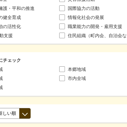
擁護・平和の推進
国際協力の活動
の健全育成
情報化社会の発展
動の活性化
職業能力の開発・雇用支援
活動支援
住民組織（町内会、自治会な
にチェック
域
本郷地域
域
市内全域
域