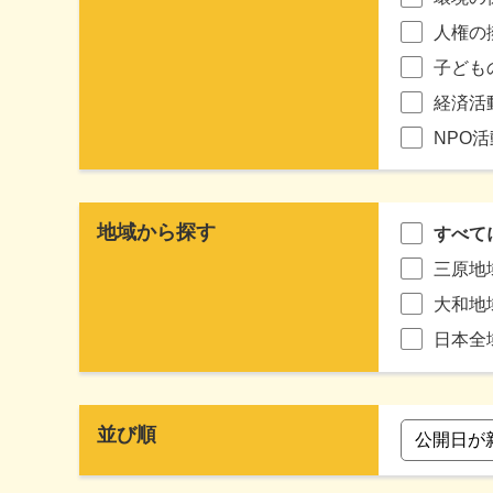
人権の
子ども
経済活
NPO
地域から探す
すべて
三原地
大和地
日本全
並び順