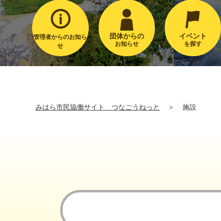
団体からの
イベント
管理者からのお知ら
お知らせ
を探す
せ
みはら市民協働サイト つなごうねっと
＞
施設