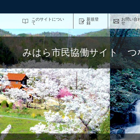
サイト内検索
このサイトについ
新規登
お問い合
て
録
せ
みはら市民協働サイト つ