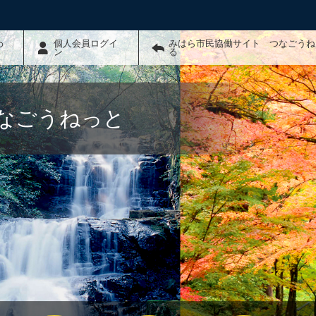
わ
個人会員ログイ
みはら市民協働サイト つなごうね
ン
る
なごうねっと