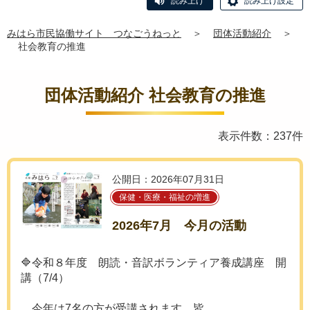
読み上げ
読み上げ設定
みはら市民協働サイト つなごうねっと
＞
団体活動紹介
＞
社会教育の推進
団体活動紹介 社会教育の推進
表示件数：237件
公開日：2026年07月31日
保健・医療・福祉の増進
2026年7月 今月の活動
🔷令和８年度 朗読・音訳ボランティア養成講座 開
講（7/4）
今年は7名の方が受講されます。皆...