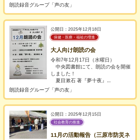
朗読録音グループ「声の友」
公開日：2025年12月18日
保健・医療・福祉の増進
大人向け朗読の会
令和7年12月17日（水曜日）
中央図書館にて、朗読の会を開催
しました！
夏目漱石 著『夢十夜』...
朗読録音グループ「声の友」
公開日：2025年12月15日
社会教育の推進
11月の活動報告（三原市防災ネ