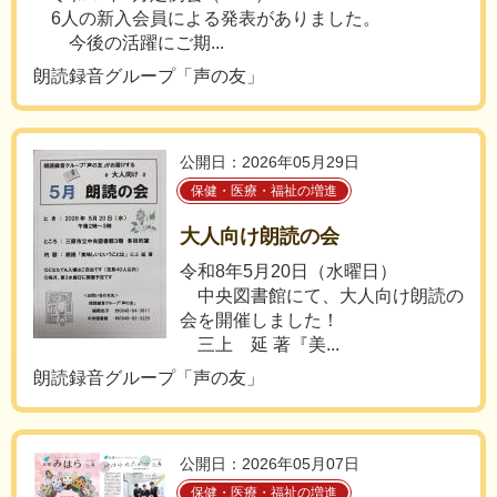
6人の新入会員による発表がありました。
今後の活躍にご期...
朗読録音グループ「声の友」
公開日：2026年05月29日
保健・医療・福祉の増進
大人向け朗読の会
令和8年5月20日（水曜日）
中央図書館にて、大人向け朗読の
会を開催しました！
三上 延 著『美...
朗読録音グループ「声の友」
公開日：2026年05月07日
保健・医療・福祉の増進