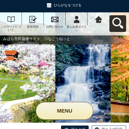
ひらがなをつける
このサイトにつ
新規登録
お問い合わせ
個人会員ログイ
みはら市民協働
いて
ン
サイト つなご
うねっとへ戻る
みはら市民協働サイト つなごうねっと
MENU