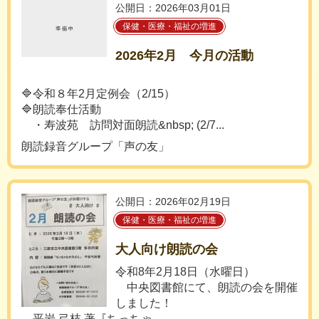
公開日：2026年03月01日
保健・医療・福祉の増進
2026年2月 今月の活動
🔷令和８年2月定例会（2/15）
🔷朗読奉仕活動
・寿波苑 訪問対面朗読&nbsp; (2/7...
朗読録音グループ「声の友」
公開日：2026年02月19日
保健・医療・福祉の増進
大人向け朗読の会
令和8年2月18日（水曜日）
中央図書館にて、朗読の会を開催
しました！
平岩 弓枝 著『ちっちゃ...