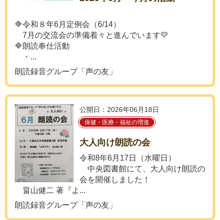
🔷令和８年6月定例会（6/14）
7月の交流会の準備着々と進んでいます💛
🔷朗読奉仕活動
・...
朗読録音グループ「声の友」
公開日：2026年06月18日
保健・医療・福祉の増進
大人向け朗読の会
令和8年6月17日（水曜日）
中央図書館にて、大人向け朗読の
会を開催しました！
畠山健二 著『よ...
朗読録音グループ「声の友」