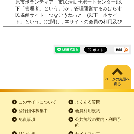
原市ボランティア・市民活動サポートセンター(以
下「管理者」という。)が，管理運営するみはら市
民協働サイト「つなごうねっと」(以下「本サイ
ト」という。)に関し，本サイトの会員の利用及び
加入条件を規定したものです。
第2条
(会員)
本サイトの「会員」とは，次に掲げるものとしま
す。
(1)「団体会員」
ページの先頭へ
戻る
次の要件を満たす団体で，本規約を承諾
し，管理者に
みはら市民協働サイト「つな
ごうねっと」団体会員登録申請書
を提出
このサイトについて
よくある質問
し，承認を受け，会員ID及びパスワードを
登録団体募集中
会員利用規約
付与された団体
免責事項
公共施設の案内・利用予
ア ２名以上で構成される団体であるこ
約
と。
リンク集
サイトマップ