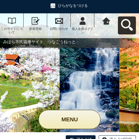
ひらがなをつける
このサイトにつ
新規登録
お問い合わせ
個人会員ログイ
みはら市民協働
いて
ン
サイト つなご
うねっとへ戻る
みはら市民協働サイト つなごうねっと
MENU