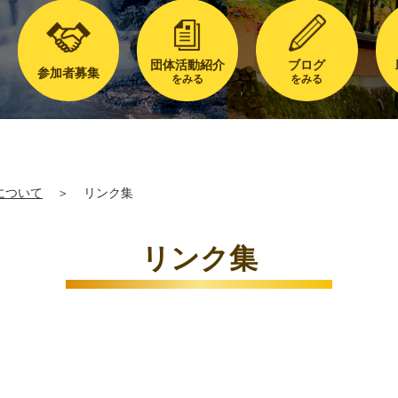
団体活動紹介
ブログ
参加者募集
をみる
をみる
について
＞
リンク集
リンク集