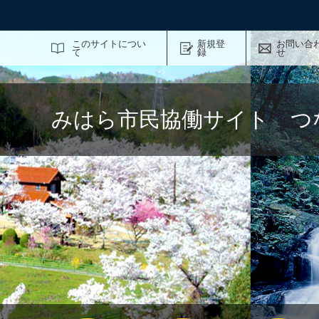
サイト内検索
このサイトについ
新規登
お問い合
て
録
せ
みはら市民協働サイト つ