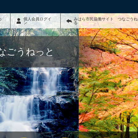
わ
個人会員ログイ
みはら市民協働サイト つなごうね
ン
る
なごうねっと