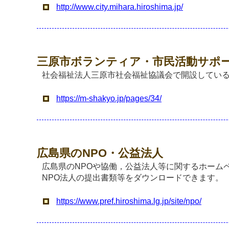
http://www.city.mihara.hiroshima.jp/
三原市ボランティア・市民活動サポ
社会福祉法人三原市社会福祉協議会で開設してい
https://m-shakyo.jp/pages/34/
広島県のNPO・公益法人
広島県のNPOや協働，公益法人等に関するホーム
NPO法人の提出書類等をダウンロードできます。
https://www.pref.hiroshima.lg.jp/site/npo/