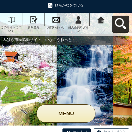
ひらがなをつける
このサイトにつ
新規登録
お問い合わせ
個人会員ログイ
みはら市民協働
いて
ン
サイト つなご
うねっとへ戻る
みはら市民協働サイト つなごうねっと
MENU