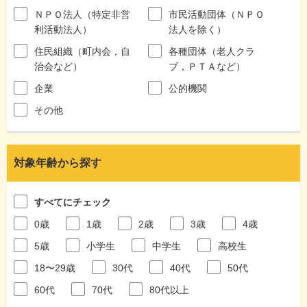
ＮＰＯ法人（特定非営
市民活動団体（ＮＰＯ
利活動法人）
法人を除く）
住民組織（町内会，自
各種団体（老人クラ
治会など）
ブ，ＰＴＡなど）
企業
公的機関
その他
対象年齢から探す
すべてにチェック
0歳
1歳
2歳
3歳
4歳
5歳
小学生
中学生
高校生
18〜29歳
30代
40代
50代
60代
70代
80代以上