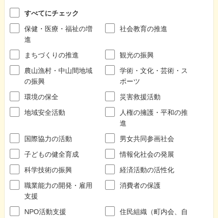
すべてにチェック
保健・医療・福祉の増
社会教育の推進
進
まちづくりの推進
観光の振興
農山漁村・中山間地域
学術・文化・芸術・ス
の振興
ポーツ
環境の保全
災害救援活動
地域安全活動
人権の擁護・平和の推
進
国際協力の活動
男女共同参画社会
子どもの健全育成
情報化社会の発展
科学技術の振興
経済活動の活性化
職業能力の開発・雇用
消費者の保護
支援
NPO活動支援
住民組織（町内会、自