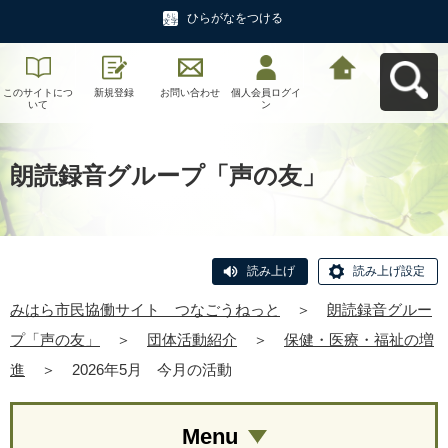
ひらがなをつける
このサイトにつ
新規登録
お問い合わせ
個人会員ログイ
みはら市民協働
いて
ン
サイト つなご
うねっとへ戻る
朗読録音グループ「声の友」
読み上げ
読み上げ設定
みはら市民協働サイト つなごうねっと
＞
朗読録音グルー
プ「声の友」
＞
団体活動紹介
＞
保健・医療・福祉の増
進
＞
2026年5月 今月の活動
Menu