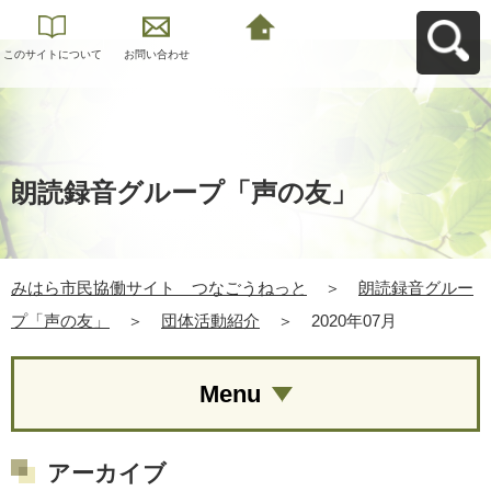
このサイトについて
お問い合わせ
みはら市民協働サイ
ト つなごうねっと
へ戻る
朗読録音グループ「声の友」
みはら市民協働サイト つなごうねっと
＞
朗読録音グルー
プ「声の友」
＞
団体活動紹介
＞
2020年07月
Menu
アーカイブ