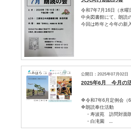
令和7年7月16日（水曜
中央図書館にて、朗読
今回は昨年と今年の新入会
マイメディア検索
公開日：2025年07月02日
2025年6月 今月の
🔷令和7年6月定例会（
🔷朗読奉仕活動
・寿波苑 訪問対面朗読
・白滝園 ...