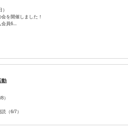
日）
の会を開催しました！
員6...
活動
6/8）
（6/7）