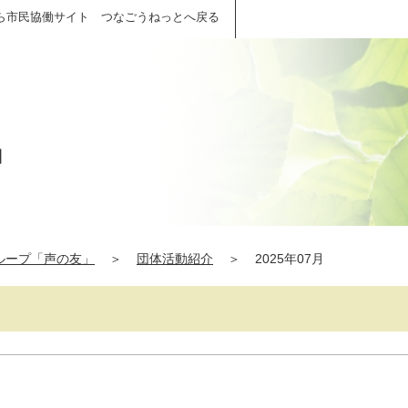
ら市民協働サイト つなごうねっとへ戻る
」
ループ「声の友」
＞
団体活動紹介
＞
2025年07月