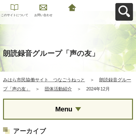
このサイトについて
お問い合わせ
みはら市民協働サイ
ト つなごうねっと
へ戻る
朗読録音グループ「声の友」
みはら市民協働サイト つなごうねっと
＞
朗読録音グルー
プ「声の友」
＞
団体活動紹介
＞
2024年12月
Menu
アーカイブ