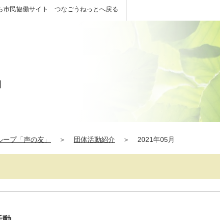
ら市民協働サイト つなごうねっとへ戻る
」
ループ「声の友」
＞
団体活動紹介
＞
2021年05月
活動