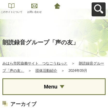
このサイトについて
お問い合わせ
みはら市民協働サイ
ト つなごうねっと
へ戻る
朗読録音グループ「声の友」
みはら市民協働サイト つなごうねっと
＞
朗読録音グルー
プ「声の友」
＞
団体活動紹介
＞
2024年09月
Menu
アーカイブ