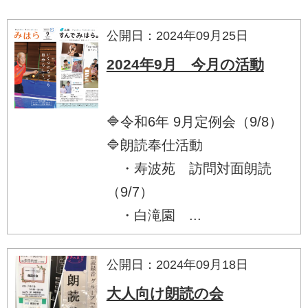
公開日：2024年09月25日
2024年9月 今月の活動
🔷令和6年 9月定例会（9/8）
🔷朗読奉仕活動
・寿波苑 訪問対面朗読
（9/7）
・白滝園 ...
公開日：2024年09月18日
大人向け朗読の会