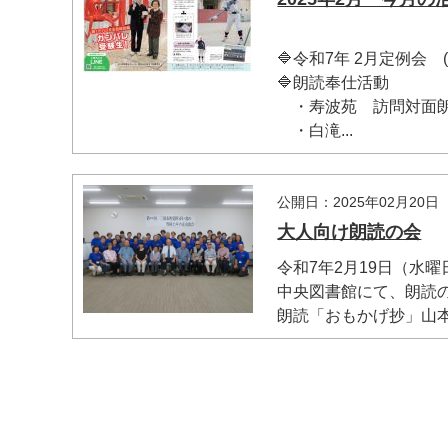
🔷令和7年 2月定例会 (2
🔷朗読奉仕活動
・寿波苑 訪問対面朗読
・白滝...
マイメディア検索
公開日：2025年02月20日
大人向け朗読の会
令和7年2月19日（水曜
中央図書館にて、朗読
朗読「おもかげ抄」山本周