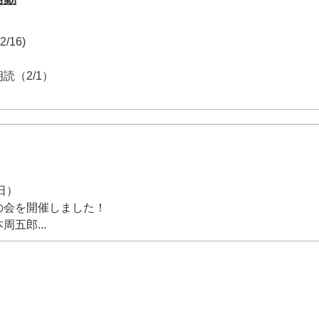
/16)
（2/1）
日）
の会を開催しました！
五郎...