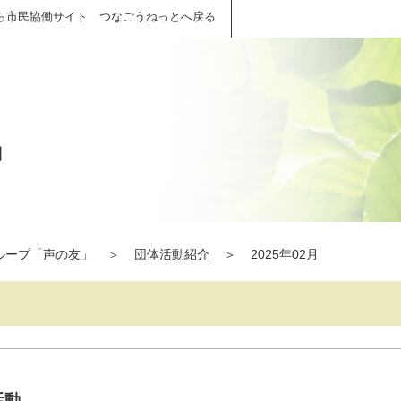
ら市民協働サイト つなごうねっとへ戻る
」
ループ「声の友」
＞
団体活動紹介
＞
2025年02月
活動