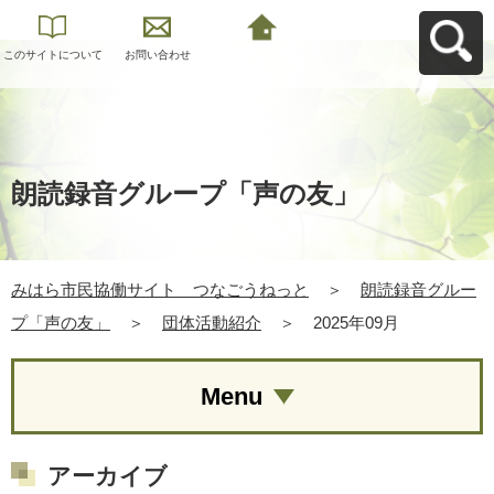
このサイトについて
お問い合わせ
みはら市民協働サイ
ト つなごうねっと
へ戻る
朗読録音グループ「声の友」
みはら市民協働サイト つなごうねっと
＞
朗読録音グルー
プ「声の友」
＞
団体活動紹介
＞
2025年09月
Menu
アーカイブ