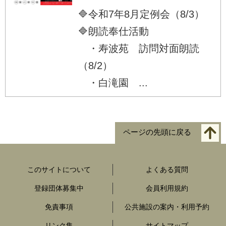
🔷令和7年8月定例会（8/3）
🔷朗読奉仕活動
・寿波苑 訪問対面朗読
（8/2）
・白滝園 ...
ページの先頭に戻る
このサイトについて
よくある質問
登録団体募集中
会員利用規約
免責事項
公共施設の案内・利用予約
リンク集
サイトマップ