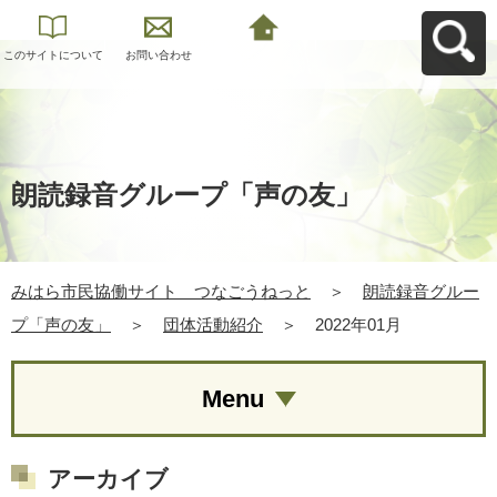
このサイトについて
お問い合わせ
みはら市民協働サイ
ト つなごうねっと
へ戻る
朗読録音グループ「声の友」
みはら市民協働サイト つなごうねっと
＞
朗読録音グルー
プ「声の友」
＞
団体活動紹介
＞
2022年01月
Menu
アーカイブ