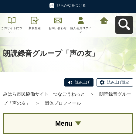
ひらがなをつける
このサイトにつ
新規登録
お問い合わせ
個人会員ログイ
みはら市民協働
いて
ン
サイト つなご
うねっとへ戻る
朗読録音グループ「声の友」
読み上げ
読み上げ設定
みはら市民協働サイト つなごうねっと
＞
朗読録音グルー
プ「声の友」
＞
団体プロフィール
Menu