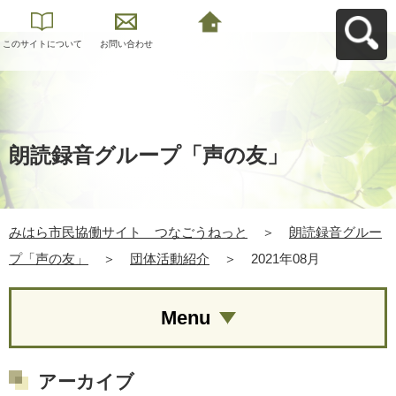
このサイトについて
お問い合わせ
みはら市民協働サイ
ト つなごうねっと
へ戻る
朗読録音グループ「声の友」
みはら市民協働サイト つなごうねっと
＞
朗読録音グルー
プ「声の友」
＞
団体活動紹介
＞
2021年08月
Menu
アーカイブ