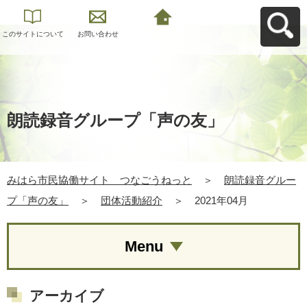
このサイトについて
お問い合わせ
みはら市民協働サイ
ト つなごうねっと
へ戻る
朗読録音グループ「声の友」
みはら市民協働サイト つなごうねっと
＞
朗読録音グルー
プ「声の友」
＞
団体活動紹介
＞
2021年04月
Menu
アーカイブ