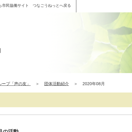
ら市民協働サイト つなごうねっとへ戻る
」
ループ「声の友」
＞
団体活動紹介
＞
2020年08月
月の活動