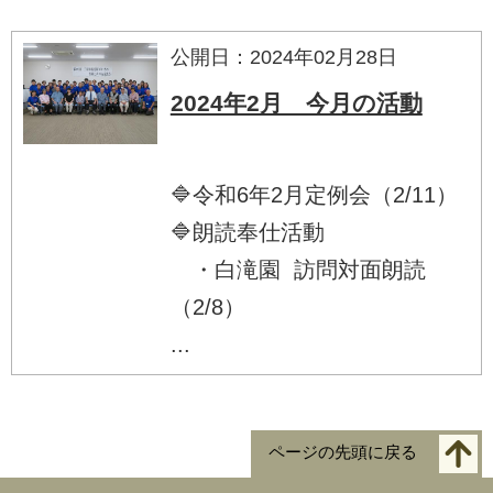
公開日：2024年02月28日
2024年2月 今月の活動
🔷令和6年2月定例会（2/11）
🔷朗読奉仕活動
・白滝園 訪問対面朗読
（2/8）
...
ページの先頭に戻る