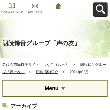
このサイトについて
お問い合わせ
みはら市民協働サイ
ト つなごうねっと
へ戻る
朗読録音グループ「声の友」
みはら市民協働サイト つなごうねっと
＞
朗読録音グルー
プ「声の友」
＞
団体活動紹介
＞
2024年02月
Menu
アーカイブ