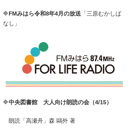
🔷
FMみはら令和8年4
月の放送
「三原むかしば
なし」
🔷
中央図書館 大人向け朗読の会（4/15）
朗読「高瀬舟」森 鷗外 著