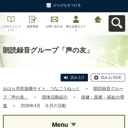
ひらがなをつける
このサイトにつ
新規登録
お問い合わせ
個人会員ログイ
みはら市民協働
いて
ン
サイト つなご
うねっとへ戻る
朗読録音グループ「声の友」
読み上げ
読み上げ設定
みはら市民協働サイト つなごうねっと
＞
朗読録音グルー
プ「声の友」
＞
団体活動紹介
＞
保健・医療・福祉の増
進
＞
2026年4月 今月の活動
Menu