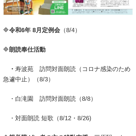
🔷
令和6年 8月定例会
（8/4）
🔷
朗読奉仕活動
・
寿波苑 訪問対面朗読（コロナ感染のため
急遽中止）（8/3）
・白滝園 訪問対面朗読（8/8）
・対面朗読 短歌（8/12・8/26)