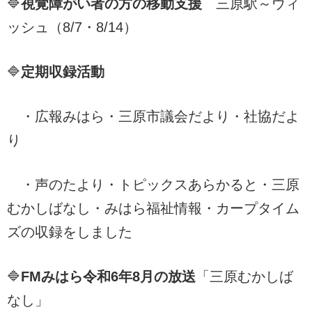
🔷
視覚障がい者の方の移動支援
三原駅～ウィ
ッシュ（8/7・8/14）
🔷
定期収録活動
・広報みはら・三原市議会だより・社協だよ
り
・声のたより・トピックスあらかると・三原
むかしばなし・みはら福祉情報・カープタイム
ズの収録をしました
🔷
FMみはら令和6年8月の放送
「三原むかしば
なし」