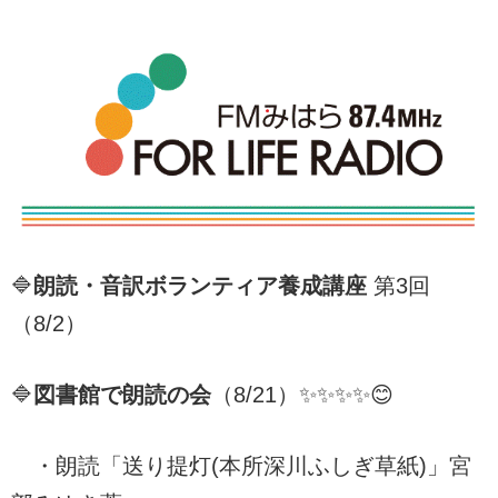
🔷
朗読・音訳ボランティア養成講座
第3回
（8/2）
🔷
図書館で朗読の会
（8/21）✨✨✨✨😊
・朗読「送り提灯(本所深川ふしぎ草紙)」宮