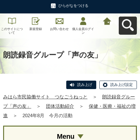
ひらがなをつける
このサイトにつ
新規登録
お問い合わせ
個人会員ログイ
みはら市民協働
いて
ン
サイト つなご
うねっとへ戻る
朗読録音グループ「声の友」
読み上げ
読み上げ設定
みはら市民協働サイト つなごうねっと
＞
朗読録音グルー
プ「声の友」
＞
団体活動紹介
＞
保健・医療・福祉の増
進
＞
2024年8月 今月の活動
Menu