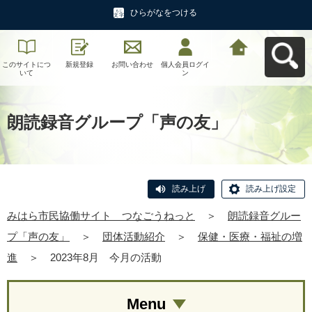
ひらがなをつける
このサイトにつ
新規登録
お問い合わせ
個人会員ログイ
みはら市民協働
いて
ン
サイト つなご
うねっとへ戻る
朗読録音グループ「声の友」
読み上げ
読み上げ設定
みはら市民協働サイト つなごうねっと
＞
朗読録音グルー
プ「声の友」
＞
団体活動紹介
＞
保健・医療・福祉の増
進
＞
2023年8月 今月の活動
Menu