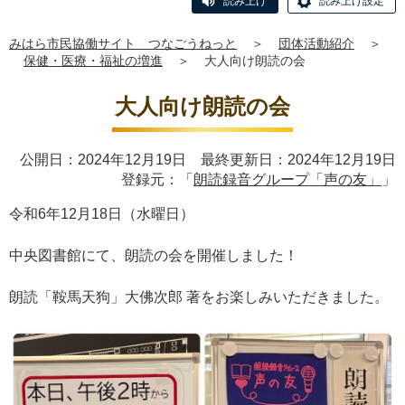
読み上げ
読み上げ設定
みはら市民協働サイト つなごうねっと
＞
団体活動紹介
＞
保健・医療・福祉の増進
＞
大人向け朗読の会
大人向け朗読の会
公開日：2024年12月19日 最終更新日：2024年12月19日
登録元：「
朗読録音グループ「声の友」
」
令和6年12月18日（水曜日）
中央図書館にて、朗読の会を開催しました！
朗読「鞍馬天狗」大佛次郎 著をお楽しみいただきました。