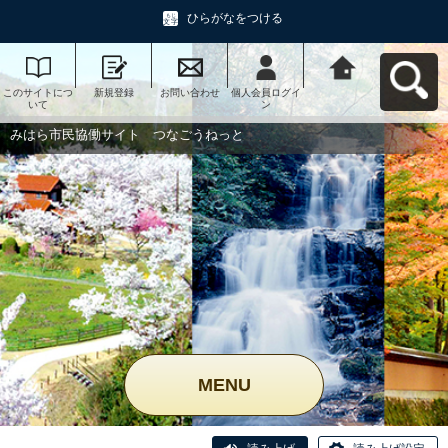
ひらがなをつける
このサイトにつ
新規登録
お問い合わせ
個人会員ログイ
みはら市民協働
いて
ン
サイト つなご
うねっとへ戻る
みはら市民協働サイト つなごうねっと
MENU