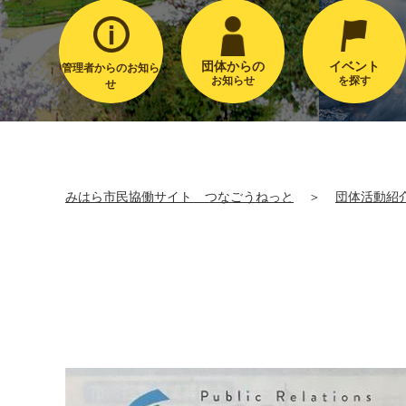
団体からの
イベント
管理者からのお知ら
お知らせ
を探す
せ
みはら市民協働サイト つなごうねっと
＞
団体活動紹