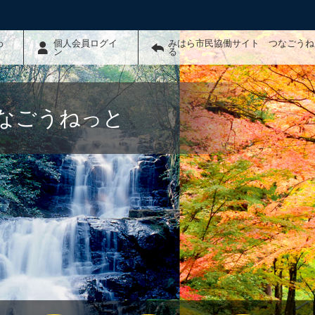
わ
個人会員ログイ
みはら市民協働サイト つなごうね
ン
る
なごうねっと