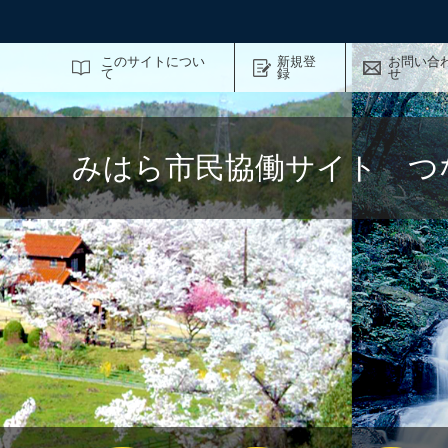
サイト内検索
このサイトについ
新規登
お問い合
て
録
せ
みはら市民協働サイト つ