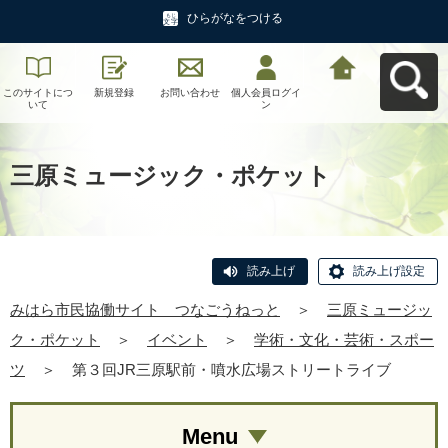
ひらがなをつける
このサイトにつ
新規登録
お問い合わせ
個人会員ログイ
みはら市民協働
いて
ン
サイト つなご
うねっとへ戻る
三原ミュージック・ポケット
読み上げ
読み上げ設定
みはら市民協働サイト つなごうねっと
＞
三原ミュージッ
ク・ポケット
＞
イベント
＞
学術・文化・芸術・スポー
ツ
＞
第３回JR三原駅前・噴水広場ストリートライブ
Menu