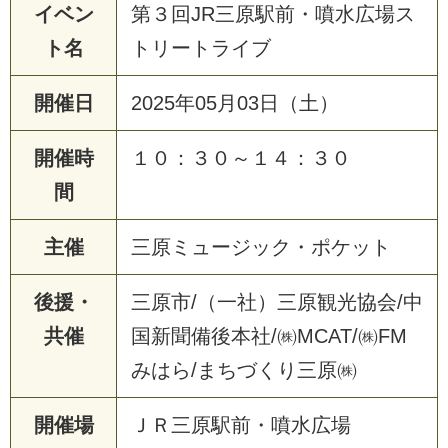
イベン
第３回JR三原駅前・噴水広場ス
ト名
トリートライブ
開催日
2025年05月03日（土）
開催時
１０：３０～１４：３０
間
主催
三原ミュージック・ポケット
後援・
三原市/（一社）三原観光協会/中
共催
国新聞備後本社/㈱MCAT/㈱FM
みはら/まちづくり三原㈱
開催場
ＪＲ三原駅前・噴水広場