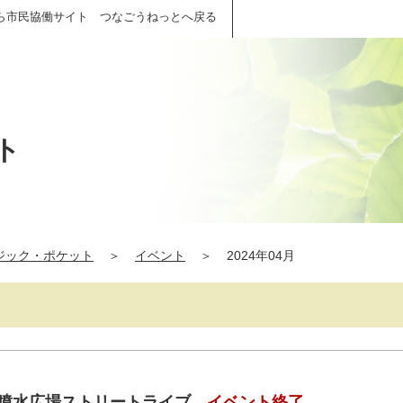
ら市民協働サイト つなごうねっとへ戻る
ト
ジック・ポケット
＞
イベント
＞
2024年04月
・噴水広場ストリートライブ
イベント終了