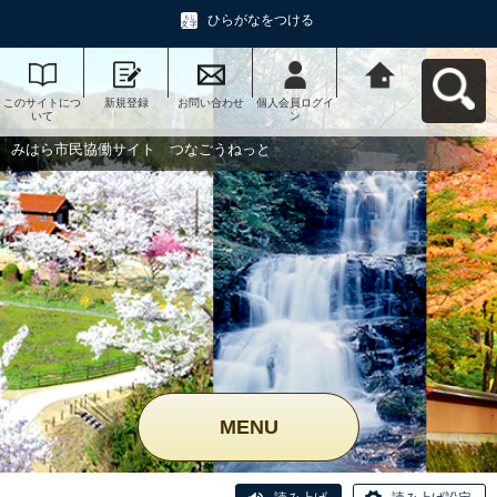
ひらがなをつける
このサイトにつ
新規登録
お問い合わせ
個人会員ログイ
みはら市民協働
いて
ン
サイト つなご
うねっとへ戻る
みはら市民協働サイト つなごうねっと
MENU