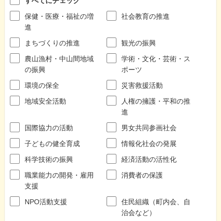
すべてにチェック
保健・医療・福祉の増
社会教育の推進
進
まちづくりの推進
観光の振興
農山漁村・中山間地域
学術・文化・芸術・ス
の振興
ポーツ
環境の保全
災害救援活動
地域安全活動
人権の擁護・平和の推
進
国際協力の活動
男女共同参画社会
子どもの健全育成
情報化社会の発展
科学技術の振興
経済活動の活性化
職業能力の開発・雇用
消費者の保護
支援
NPO活動支援
住民組織（町内会、自
治会など）