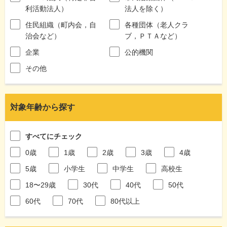
利活動法人）
法人を除く）
住民組織（町内会，自
各種団体（老人クラ
治会など）
ブ，ＰＴＡなど）
企業
公的機関
その他
対象年齢から探す
すべてにチェック
0歳
1歳
2歳
3歳
4歳
5歳
小学生
中学生
高校生
18〜29歳
30代
40代
50代
60代
70代
80代以上