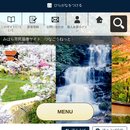
ひらがなをつける
このサイトにつ
新規登録
お問い合わせ
個人会員ログイ
みはら市民協働
いて
ン
サイト つなご
うねっとへ戻る
みはら市民協働サイト つなごうねっと
MENU