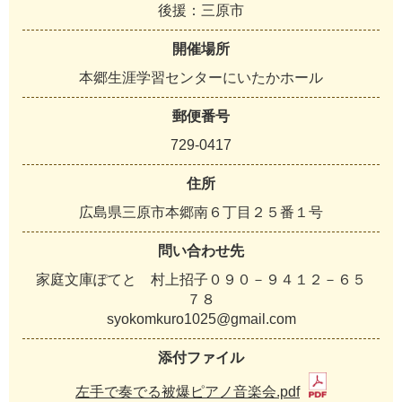
後援：三原市
開催場所
本郷生涯学習センターにいたかホール
郵便番号
729-0417
住所
広島県三原市本郷南６丁目２５番１号
問い合わせ先
家庭文庫ぽてと 村上招子０９０－９４１２－６５
７８
syokomkuro1025@gmail.com
添付ファイル
左手で奏でる被爆ピアノ音楽会.pdf