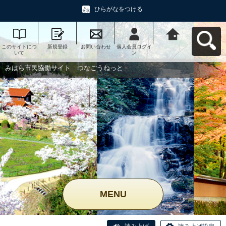
ひらがなをつける
このサイトにつ
新規登録
お問い合わせ
個人会員ログイ
みはら市民協働
いて
ン
サイト つなご
うねっとへ戻る
みはら市民協働サイト つなごうねっと
MENU