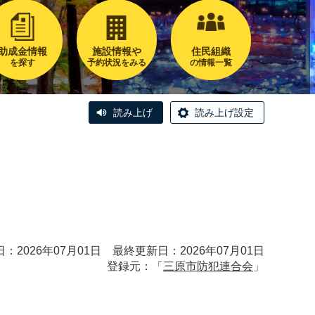
助成金情報
施設情報や
住民組織
を探す
予約状況をみる
の情報一覧
読み上げ
読み上げ設定
）
：2026年07月01日 最終更新日：2026年07月01日
登録元：「
三原市防犯連合会
」