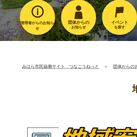
団体からの
イベント
管理者からのお知ら
お知らせ
を探す
せ
みはら市民協働サイト つなごうねっと
＞
団体からの