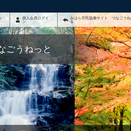
わ
個人会員ログイ
みはら市民協働サイト つなごうね
ン
る
なごうねっと