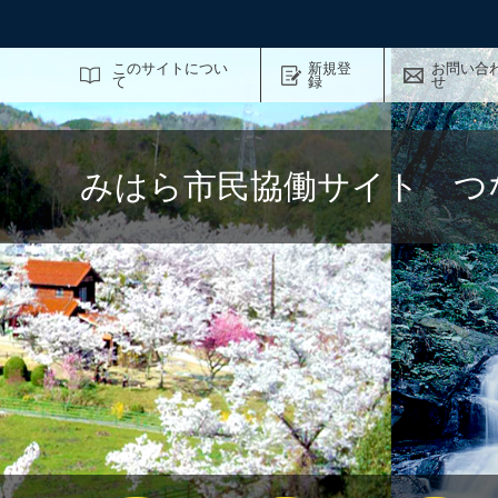
サイト内検索
このサイトについ
新規登
お問い合
て
録
せ
みはら市民協働サイト つ