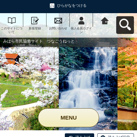
ひらがなをつける
このサイトにつ
新規登録
お問い合わせ
個人会員ログイ
みはら市民協働
いて
ン
サイト つなご
うねっとへ戻る
みはら市民協働サイト つなごうねっと
MENU