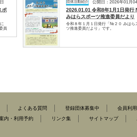
9日
団体活動紹介
公開日：2026年01月0
スポ
2026.01.01 令和8年1月1日発行 
みはらスポーツ推進委員だより
ィに
令和８年１月１日発行「№２０ みはら
委員
ツ推進委員だより」です。
よくある質問
登録団体募集中
会員利用
案内・利用予約
リンク集
サイトマップ