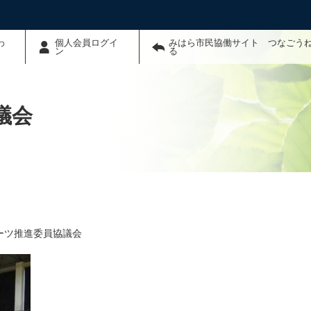
わ
個人会員ログイ
みはら市民協働サイト つなごう
ン
る
議会
ーツ推進委員協議会