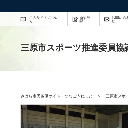
サイト内検索
このサイトについ
新規登
お問い合
て
録
せ
三原市スポーツ推進委員協
みはら市民協働サイト つなごうねっと
＞
三原市スポ