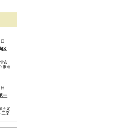
2日
国地区
出雲市
ツ推進
2日
スポー
議会定
0～三原