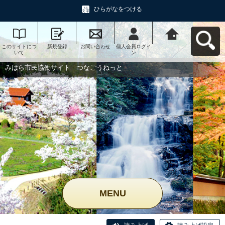
ひらがなをつける
このサイトにつ
新規登録
お問い合わせ
個人会員ログイ
みはら市民協働
いて
ン
サイト つなご
うねっとへ戻る
みはら市民協働サイト つなごうねっと
MENU