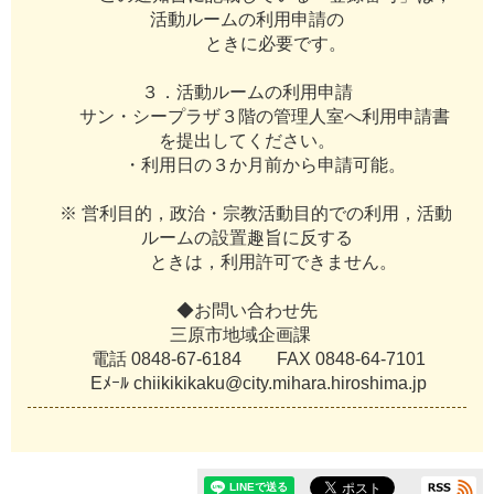
活
動
ル
ー
ム
の
利
用
申
請
の
と
き
に
必
要
で
す
。
３
．
活
動
ル
ー
ム
の
利
用
申
請
サ
ン
・
シ
ー
プ
ラ
ザ
３
階
の
管
理
人
室
へ
利
用
申
請
書
を
提
出
し
て
く
だ
さ
い
。
・
利
用
日
の
３
か
月
前
か
ら
申
請
可
能
。
※
営
利
目
的
，
政
治
・
宗
教
活
動
目
的
で
の
利
用
，
活
動
ル
ー
ム
の
設
置
趣
旨
に
反
す
る
と
き
は
，
利
用
許
可
で
き
ま
せ
ん
。
◆
お
問
い
合
わ
せ
先
三
原
市
地
域
企
画
課
電
話
0
8
4
8
-
6
7
-
6
1
8
4
F
A
X
0
8
4
8
-
6
4
-
7
1
0
1
E
ﾒ
ｰ
ﾙ
c
h
i
i
k
i
k
i
k
a
k
u
@
c
i
t
y
.
m
i
h
a
r
a
.
h
i
r
o
s
h
i
m
a
.
j
p