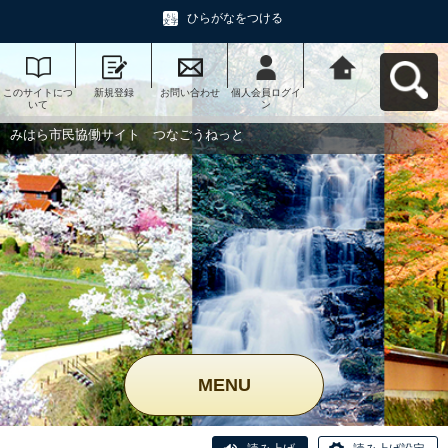
ひらがなをつける
このサイトにつ
新規登録
お問い合わせ
個人会員ログイ
みはら市民協働
いて
ン
サイト つなご
うねっとへ戻る
みはら市民協働サイト つなごうねっと
MENU