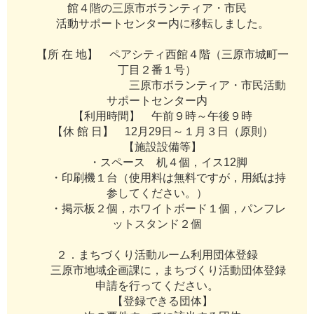
館
４
階
の
三
原
市
ボ
ラ
ン
テ
ィ
ア
・
市
民
活
動
サ
ポ
ー
ト
セ
ン
タ
ー
内
に
移
転
し
ま
し
た
。
【
所
在
地
】
ペ
ア
シ
テ
ィ
西
館
４
階
（
三
原
市
城
町
一
丁
目
２
番
１
号
）
三
原
市
ボ
ラ
ン
テ
ィ
ア
・
市
民
活
動
サ
ポ
ー
ト
セ
ン
タ
ー
内
【
利
用
時
間
】
午
前
９
時
～
午
後
９
時
【
休
館
日
】
1
2
月
2
9
日
～
１
月
３
日
（
原
則
）
【
施
設
設
備
等
】
・
ス
ペ
ー
ス
机
４
個
，
イ
ス
1
2
脚
・
印
刷
機
１
台
（
使
用
料
は
無
料
で
す
が
，
用
紙
は
持
参
し
て
く
だ
さ
い
。
）
・
掲
示
板
２
個
，
ホ
ワ
イ
ト
ボ
ー
ド
１
個
，
パ
ン
フ
レ
ッ
ト
ス
タ
ン
ド
２
個
２
．
ま
ち
づ
く
り
活
動
ル
ー
ム
利
用
団
体
登
録
三
原
市
地
域
企
画
課
に
，
ま
ち
づ
く
り
活
動
団
体
登
録
申
請
を
行
っ
て
く
だ
さ
い
。
【
登
録
で
き
る
団
体
】