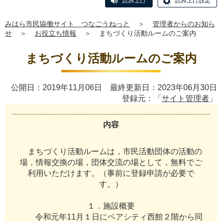
読み上げ
読み上げ設定
みはら市民協働サイト つなごうねっと
＞
管理者からのお知ら
せ
＞
お役立ち情報
＞
まちづくり活動ルームのご案内
まちづくり活動ルームのご案内
公開日：2019年11月06日 最終更新日：2023年06月30日
登録元：「
サイト管理者
」
内容
ま
ち
づ
く
り
活
動
ル
ー
ム
は
，
市
民
活
動
団
体
の
活
動
の
場
，
情
報
交
換
の
場
，
団
体
交
流
の
場
と
し
て
，
無
料
で
ご
利
用
い
た
だ
け
ま
す
。
（
事
前
に
登
録
申
請
が
必
要
で
す
。
）
１
．
施
設
概
要
令
和
元
年
1
1
月
１
日
に
ペ
ア
シ
テ
ィ
西
館
２
階
か
ら
同