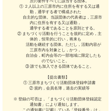
次
の
要
件
す
べ
て
に
該
当
す
る
団
体
。
①
２
人
以
上
の
三
原
市
内
に
住
所
を
有
す
る
又
は
通
勤
，
通
学
す
る
者
で
構
成
さ
れ
た
自
主
的
な
団
体
。
当
該
団
体
の
代
表
者
は
，
三
原
市
内
に
住
所
を
有
す
る
又
は
通
勤
，
通
学
す
る
者
で
あ
る
こ
と
を
原
則
と
す
る
。
②
ま
ち
づ
く
り
活
動
を
行
う
こ
と
を
規
約
に
定
め
，
主
体
的
，
恒
常
的
に
行
い
，
将
来
も
活
動
を
継
続
す
る
団
体
。
た
だ
し
，
活
動
内
容
が
三
原
市
内
を
対
象
と
し
，
か
つ
，
自
治
会
，
町
内
会
等
の
一
部
地
域
に
限
定
し
た
も
の
で
な
い
こ
と
。
③
誰
で
も
加
入
で
き
る
団
体
で
あ
る
こ
と
。
【
提
出
書
類
】
①
三
原
市
ま
ち
づ
く
り
活
動
団
体
登
録
申
請
書
②
規
約
，
会
員
名
簿
，
過
去
の
実
績
等
※
登
録
の
可
否
は
，
「
ま
ち
づ
く
り
活
動
団
体
登
録
認
定
通
知
書
」
に
よ
り
通
知
し
ま
す
。
こ
の
通
知
書
に
記
載
し
て
い
る
「
登
録
番
号
」
は
，