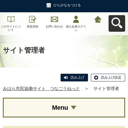
ひらがなをつける
このサイトにつ
新規登録
お問い合わせ
個人会員ログイ
みはら市民協働
いて
ン
サイト つなご
うねっとへ戻る
サイト管理者
読み上げ
読み上げ設定
みはら市民協働サイト つなごうねっと
＞
サイト管理者
Menu