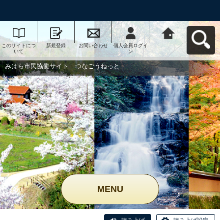
このサイトにつ
新規登録
お問い合わせ
個人会員ログイ
みはら市民協働
いて
ン
サイト つなご
うねっとへ戻る
みはら市民協働サイト つなごうねっと
MENU