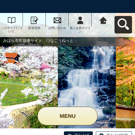
このサイトにつ
新規登録
お問い合わせ
個人会員ログイ
みはら市民協働
いて
ン
サイト つなご
うねっとへ戻る
みはら市民協働サイト つなごうねっと
MENU