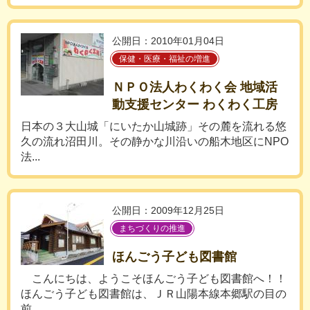
公開日：2010年01月04日
保健・医療・福祉の増進
ＮＰＯ法人わくわく会 地域活
動支援センター わくわく工房
日本の３大山城「にいたか山城跡」その麓を流れる悠
久の流れ沼田川。その静かな川沿いの船木地区にNPO
法...
公開日：2009年12月25日
まちづくりの推進
ほんごう子ども図書館
こんにちは、ようこそほんごう子ども図書館へ！！
ほんごう子ども図書館は、ＪＲ山陽本線本郷駅の目の
前...