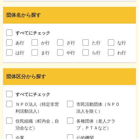
団体名から探す
すべてにチェック
あ行
か行
さ行
た行
な行
は行
ま行
や行
ら行
わ行
団体区分から探す
すべてにチェック
ＮＰＯ法人（特定非営
市民活動団体（ＮＰＯ
利活動法人）
法人を除く）
住民組織（町内会，自
各種団体（老人クラ
治会など）
ブ，ＰＴＡなど）
企業
公的機関