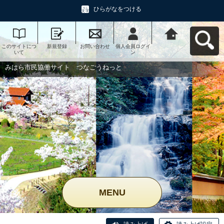
ひらがなをつける
このサイトにつ
新規登録
お問い合わせ
個人会員ログイ
みはら市民協働
いて
ン
サイト つなご
うねっとへ戻る
みはら市民協働サイト つなごうねっと
MENU