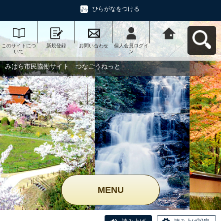
ひらがなをつける
このサイトにつ
新規登録
お問い合わせ
個人会員ログイ
みはら市民協働
いて
ン
サイト つなご
うねっとへ戻る
みはら市民協働サイト つなごうねっと
MENU