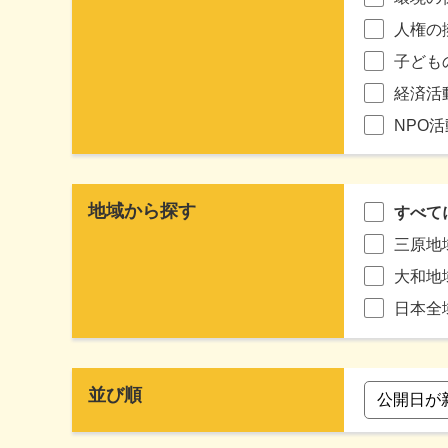
人権の
子ども
経済活
NPO
地域から探す
すべて
三原地
大和地
日本全
並び順