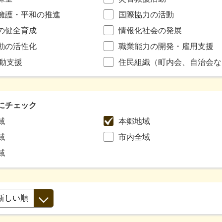
擁護・平和の推進
国際協力の活動
の健全育成
情報化社会の発展
動の活性化
職業能力の開発・雇用支援
活動支援
住民組織（町内会、自治会な
にチェック
域
本郷地域
域
市内全域
域