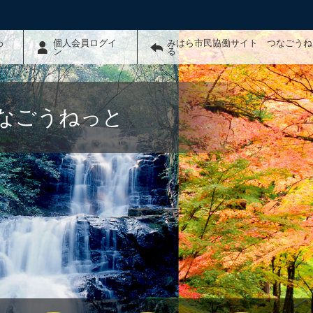
わ
個人会員ログイ
みはら市民協働サイト つなごうね
ン
る
なごうねっと