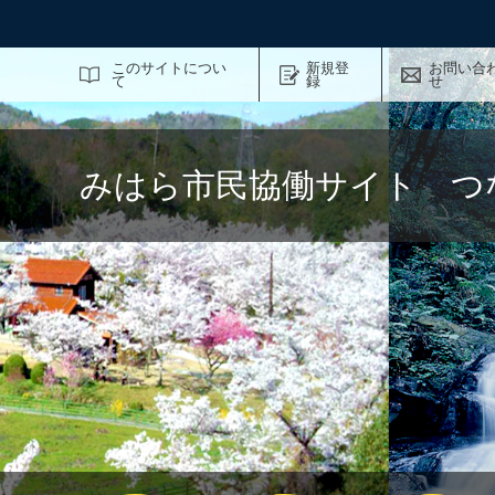
サイト内検索
このサイトについ
新規登
お問い合
て
録
せ
みはら市民協働サイト つ