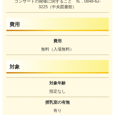
コンサートの開催に関すること ℡．0848-62-
3225（中央図書館）
費用
費用
無料（入場無料）
対象
対象年齢
指定なし
授乳室の有無
有り