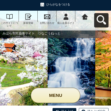
ひらがなをつける
このサイトにつ
新規登録
お問い合わせ
個人会員ログイ
みはら市民協働
いて
ン
サイト つなご
うねっとへ戻る
みはら市民協働サイト つなごうねっと
MENU