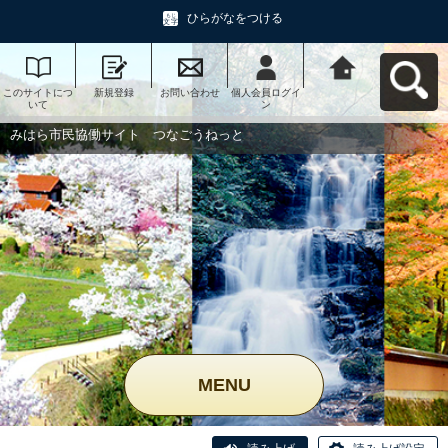
ひらがなをつける
このサイトにつ
新規登録
お問い合わせ
個人会員ログイ
みはら市民協働
いて
ン
サイト つなご
うねっとへ戻る
みはら市民協働サイト つなごうねっと
MENU