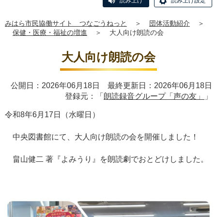
読み上げ
読み上げ設定
みはら市民協働サイト つなごうねっと
＞
団体活動紹介
＞
保健・医療・福祉の増進
＞
大人向け朗読の会
大人向け朗読の会
公開日：2026年06月18日 最終更新日：2026年06月18日
登録元：「
朗読録音グループ「声の友」
」
令和8年6月17日（水曜日）
中央図書館にて、大人向け朗読の会を開催しました！
畠山健二 著『よみうり』を朗読劇でおとどけしました。