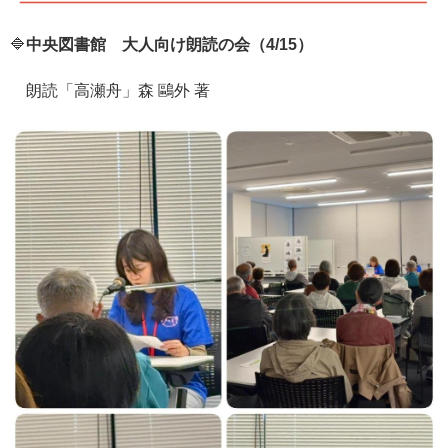
🔷
中央図書館 大人向け朗読の会（4/15）
朗読「高瀬舟」森 鷗外 著