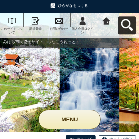
ひらがなをつける
このサイトにつ
新規登録
お問い合わせ
個人会員ログイ
みはら市民協働
いて
ン
サイト つなご
うねっとへ戻る
みはら市民協働サイト つなごうねっと
MENU