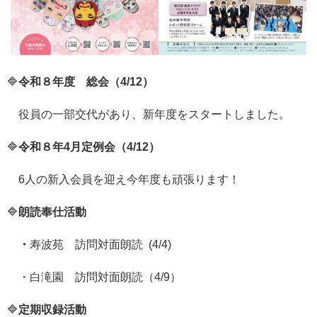
🔷
令和８年度 総会（4/12）
役員の一部交代があり、新年度をスタートしました。
🔷
令和８年4月定例会（4/12）
6人の新入会員を迎え今年度も頑張ります！
🔷
朗読奉仕活動
・
寿波苑 訪問対面朗読 (4/4)
・白滝園 訪問対面朗読（4/9）
🔷
定期収録活動