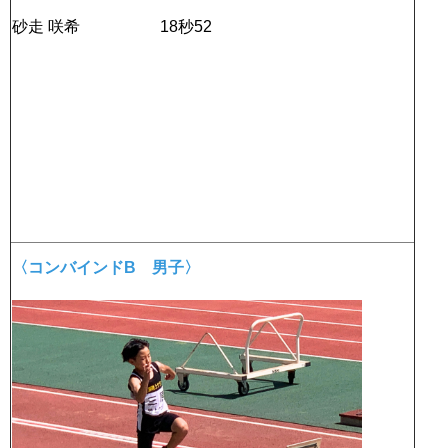
砂走 咲希 18秒52
〈コンバインドB 男子〉