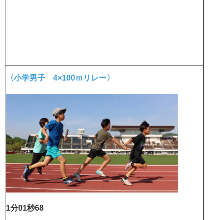
〈小学男子 4×100ｍリレー〉
1分01秒68