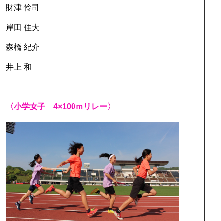
財津 怜司
岸田 佳大
森橋 紀介
井上 和
〈小学女子 4×100ｍリレー〉