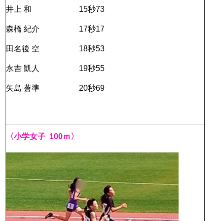
井上 和 15秒73
森橋 紀介 17秒17
田名後 空 18秒53
永吉 凱人 19秒55
矢島 蒼準 20秒69
〈小学女子 100ｍ〉