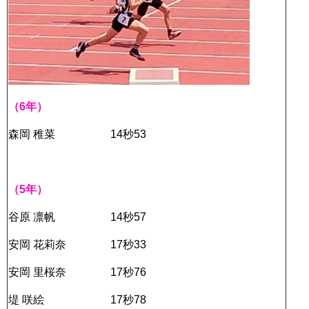
（6年）
森岡 稚菜 14秒53
（5年）
谷原 凛帆 14秒57
安岡 花莉奈 17秒33
安岡 里桜奈 17秒76
堤 咲絵 17秒78