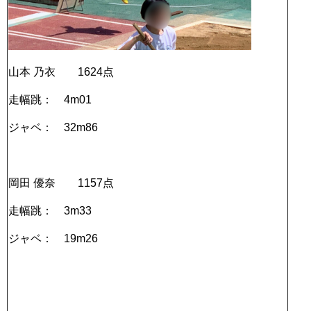
山本 乃衣 1624点
走幅跳： 4m01
ジャベ： 32m86
岡田 優奈 1157点
走幅跳： 3m33
ジャベ： 19m26