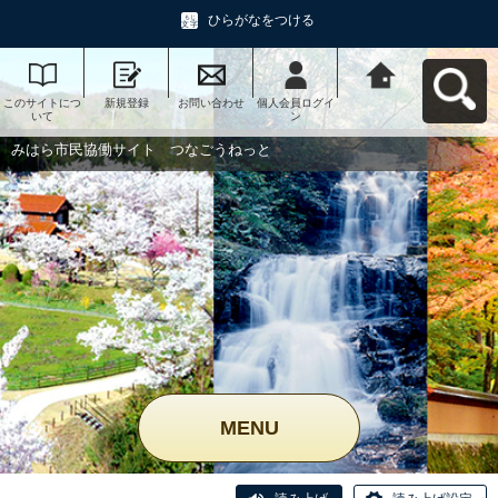
ひらがなをつける
このサイトにつ
新規登録
お問い合わせ
個人会員ログイ
みはら市民協働
いて
ン
サイト つなご
うねっとへ戻る
みはら市民協働サイト つなごうねっと
MENU