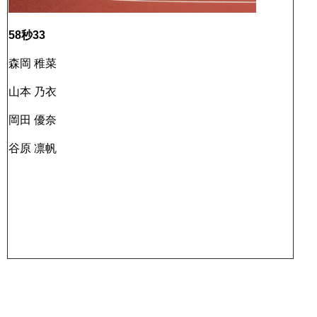
58秒33
森岡 稚菜
山本 乃衣
岡田 優奈
谷原 凛帆