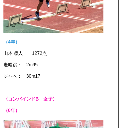
（4年）
山本 凜人 1272点
走幅跳： 2m95
ジャベ： 30m17
〈コンバインドB 女子〉
（6年）