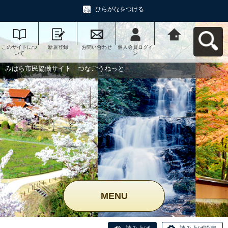
ひらがなをつける
このサイトにつ
新規登録
お問い合わせ
個人会員ログイ
みはら市民協働
いて
ン
サイト つなご
うねっとへ戻る
みはら市民協働サイト つなごうねっと
MENU