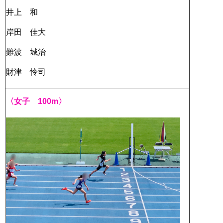
井上 和
岸田 佳大
難波 城治
財津 怜司
〈女子 100m〉