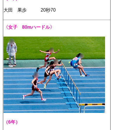
大田 果歩 20秒70
〈女子 80mハードル〉
（6年）