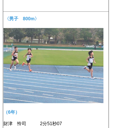
〈男子 800m〉
（6年）
財津 怜司 2分51秒07