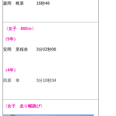
森岡 稚菜 16秒46
〈女子 800ｍ〉
（5年）
安岡 里桜奈 3分02秒06
（4年）
田原 幸 3分10秒34
〈女子 走り幅跳び〉