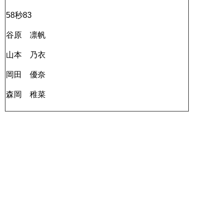
58秒83
谷原 凛帆
山本 乃衣
岡田 優奈
森岡 稚菜