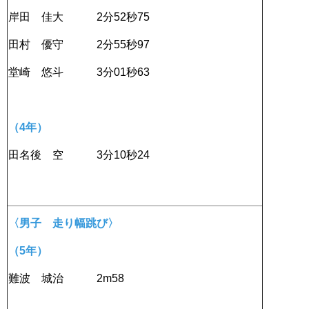
岸田 佳大 2分52秒75
田村 優守 2分55秒97
堂崎 悠斗 3分01秒63
（4年）
田名後 空 3分10秒24
〈男子 走り幅跳び〉
（5年）
難波 城治 2m58