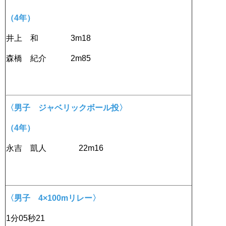
（4年）
井上 和 3m18
森橋 紀介 2m85
〈男子 ジャベリックボール投〉
（4年）
永吉 凱人 22m16
〈男子 4×100mリレー〉
1分05秒21