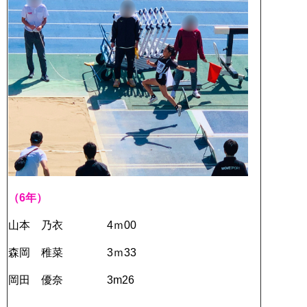
（6年）
山本 乃衣 4ｍ00
森岡 稚菜 3ｍ33
岡田 優奈 3m26