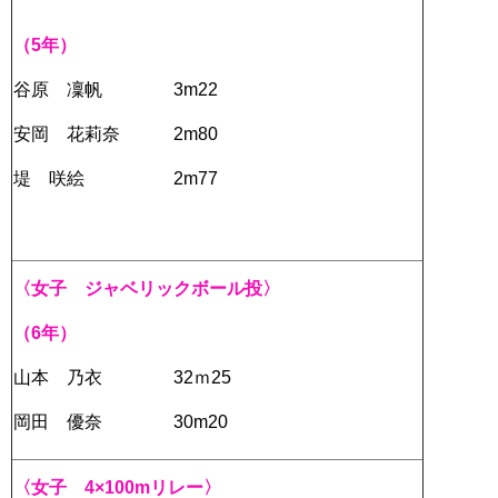
（5年）
谷原 凜帆 3m22
安岡 花莉奈 2m80
堤 咲絵 2m77
〈女子 ジャベリックボール投〉
（6年）
山本 乃衣 32ｍ25
岡田 優奈 30m20
〈女子 4×100mリレー〉